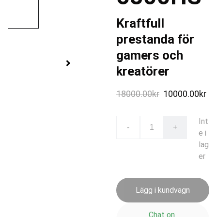
Kraftfull
prestanda för
gamers och
kreatörer
18000.00kr
10000.00kr
Int
-
+
e i
lag
er
Lägg i kundvagn
Chat on 