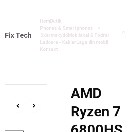
Hem
Butik
Phones & Smartphones
Fix Tech
Skärmskydd
Mobilskal & Fodral
Laddare - Kablar
Laga din mobil
Kontakt
AMD
Ryzen 7
6800HS