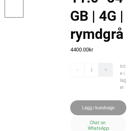
GB | 4G |
rymdgrå
4400.00kr
Int
-
+
e i
lag
er
Lägg i kundvagn
Chat on 
WhatsApp