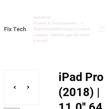
Hem
Butik
Phones & Smartphones
Fix Tech
Skärmskydd
Mobilskal & Fodral
Laddare - Kablar
Laga din mobil
Kontakt
iPad Pro
(2018) |
11.0" 64