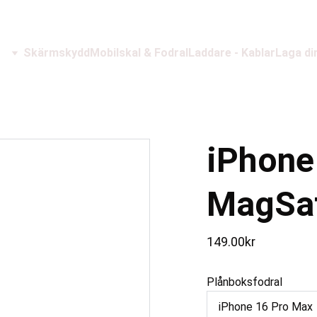
Skärmskydd
Mobilskal & Fodral
Laddare - Kablar
Laga di
iPhone
MagSa
149.00kr
Plånboksfodral