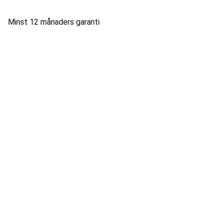
Minst 12 månaders garanti
vasteras@fixtech.se