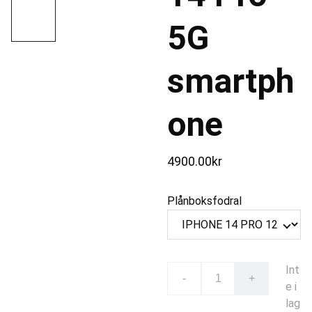
5G
smartph
one
4900.00kr
Plånboksfodral
Int
-
+
e i
lag