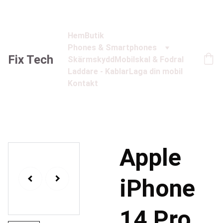
Hem
Butik
Phones & Smartphones
Fix Tech
Skärmskydd
Mobilskal & Fodral
Laddare - Kablar
Laga din mobil
Kontakt
Apple
iPhone
14 Pro