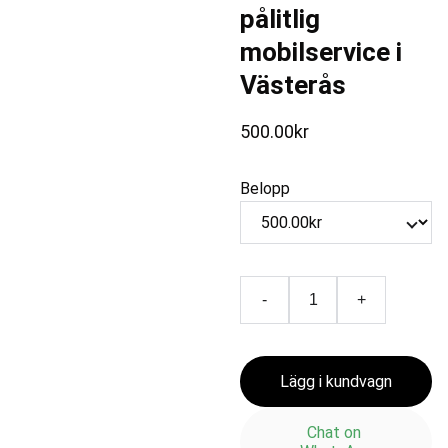
pålitlig
mobilservice i
Västerås
500.00kr
Belopp
-
+
Lägg i kundvagn
Chat on 