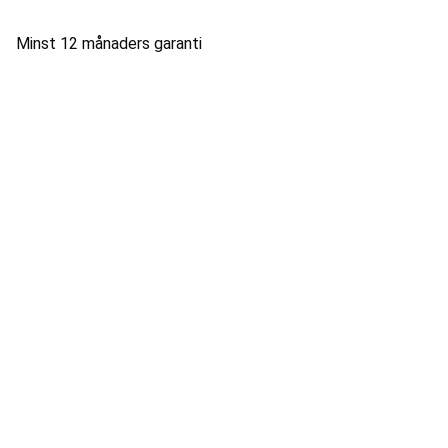
Minst 12 månaders garanti
vasteras@fixtech.se