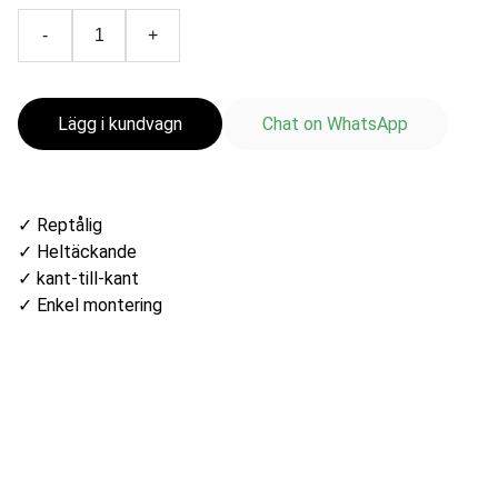
-
+
Lägg i kundvagn
Chat on WhatsApp
✓ Reptålig
✓ Heltäckande
✓ kant-till-kant
✓ Enkel montering