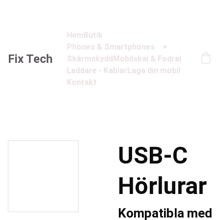
Hem
Butik
Phones & Smartphones
Fix Tech
Skärmskydd
Mobilskal & Fodral
Laddare - Kablar
Laga din mobil
Kontakt
USB-C
Hörlurar
Kompatibla med